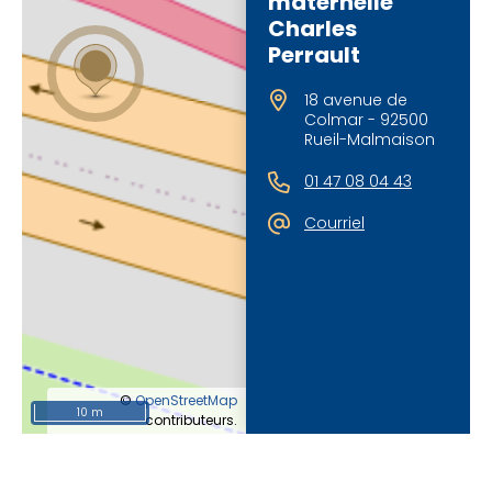
maternelle
Charles
Perrault
18 avenue de
Colmar - 92500
Rueil-Malmaison
01 47 08 04 43
Courriel
©
OpenStreetMap
10 m
contributeurs.