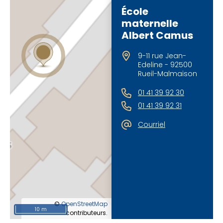
École
maternelle
Albert Camus
9-11 rue Jean-
Edeline - 92500
Rueil-Malmaison
01 41 39 92 30
01 41 39 92 31
Courriel
©
OpenStreetMap
10 m
contributeurs.