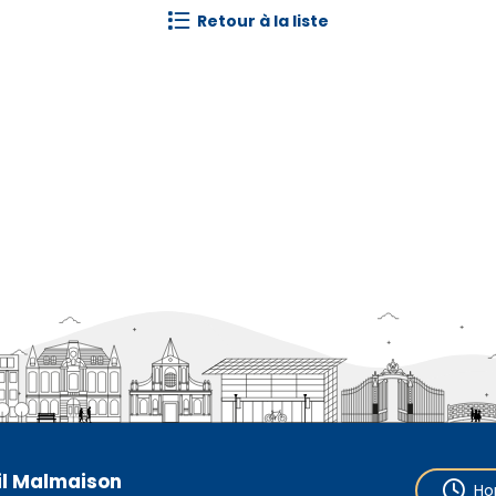
retour à la liste
eil Malmaison
Ho