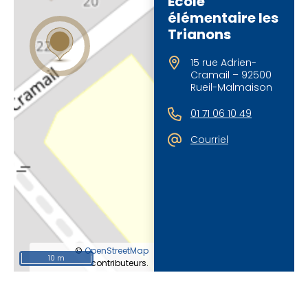
École
élémentaire les
Trianons
15 rue Adrien-
Cramail – 92500
Rueil-Malmaison
01 71 06 10 49
Courriel
©
OpenStreetMap
10 m
contributeurs.