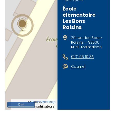
École
élémentaire
Les Bons
Raisins
29 rue des Bons-
Raisins – 92500
Rueil-Malmaison
01 71 06 10 35
Courriel
©
OpenStreetMap
10 m
contributeurs.