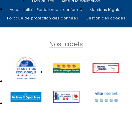
Plan du site
Aide à la navigation
Accessibilité : Partiellement conforme
Mentions légales
Politique de protection des données
Gestion des cookies
Nos labels