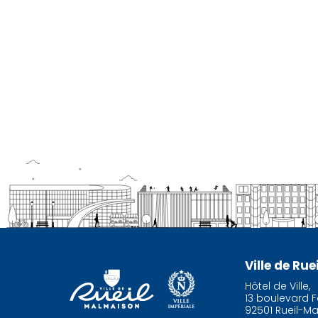
Ville de Ru
Hôtel de Ville,
13 boulevard F
92501 Rueil-M