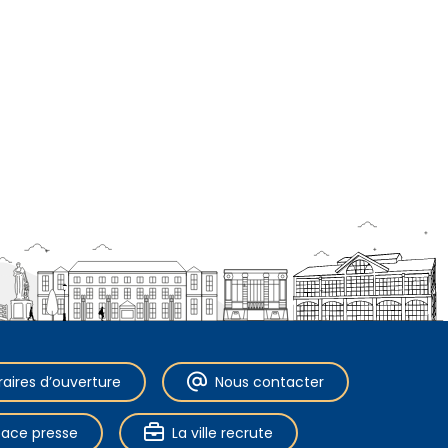
raires d’ouverture
Nous contacter
pace presse
La ville recrute