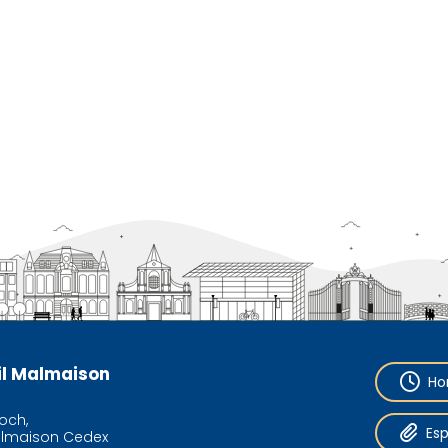
eil Malmaison
Ho
och,
Es
almaison Cedex