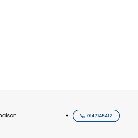
maison
0147145412