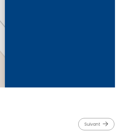
©
OpenStreetMap
contributeurs.
suivant