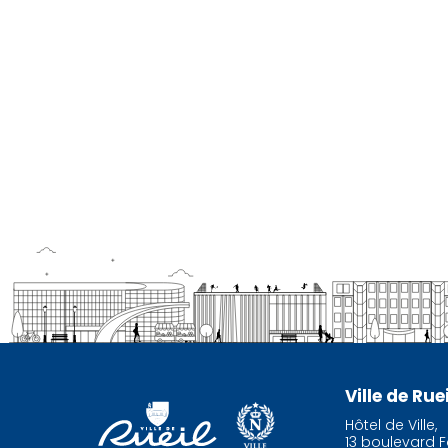
Ville de Ru
Hôtel de Ville,
13 boulevard F