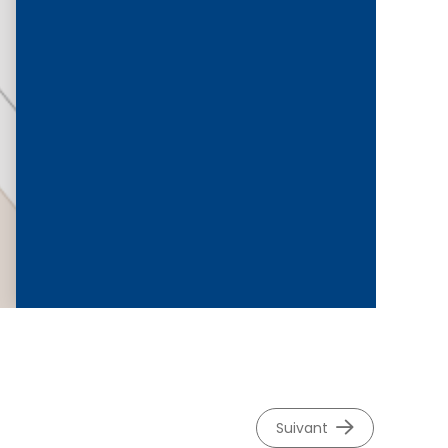
92500 Rueil-Malmaison
©
OpenStreetMap
contributeurs.
suivant