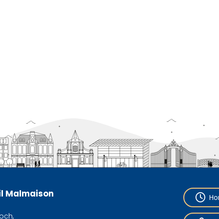
eil Malmaison
Ho
och,