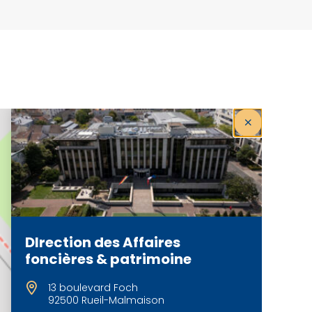
DIrection des Affaires
foncières & patrimoine
13 boulevard Foch