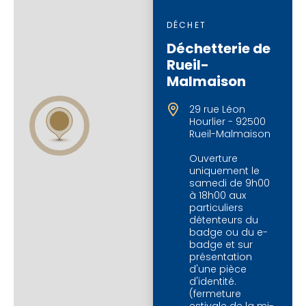
DÉCHET
Déchetterie de
Rueil-
Malmaison
29 rue Léon
Hourlier - 92500
Rueil-Malmaison
Ouverture
uniquement le
samedi de 9h00
à 18h00 aux
particuliers
détenteurs du
badge ou du e-
badge et sur
présentation
d'une pièce
d'identité.
(fermeture