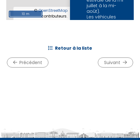
estivale de la mi-
juillet à la mi-
©
OpenStreetMap
août).
10 m
contributeurs.
Les véhicules
utilitaires, même
de location, sont
strictement
interdits.
retour à la liste
précédent
suivant