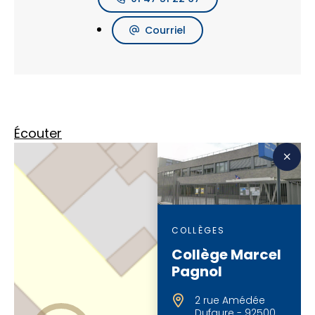
Courriel
Écouter
COLLÈGES
Collège Marcel
Pagnol
2 rue Amédée
Dufaure - 92500