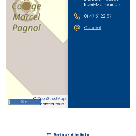
Rueil-Malmaison
01 47 51 22 67
Courriel
©
OpenStreetMap
10 m
contributeurs.
retour à la liste