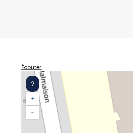
Écouter
+
−