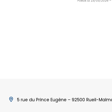
PUBLIÉ LE
23/03/2026
–
5 rue du Prince Eugène – 92500 Rueil-Malm