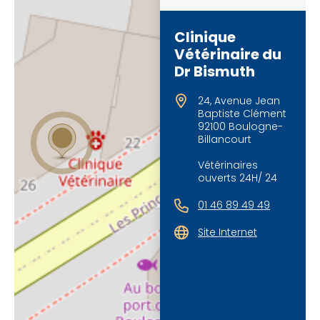
Clinique
Vétérinaire du
Dr Bismuth
24, Avenue Jean
Baptiste Clément
92100 Boulogne-
Billancourt
Vétérinaires
ouverts 24H/ 24
01 46 89 49 49
Site Internet