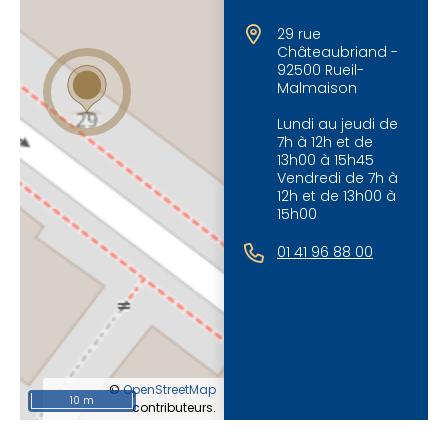
29 rue
Châteaubriand -
92500 Rueil-
Malmaison
Lundi au jeudi de
7h à 12h et de
13h00 à 15h45
Vendredi de 7h à
12h et de 13h00 à
15h00
01 41 96 88 00
©
OpenStreetMap
10 m
contributeurs.