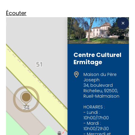
Écouter
Centre Culturel
Ermitage
Maison du Père
Joseph
34, boulevard
Richelieu, 92500,
Rueil-Malmaison
HORAIRES :
- Lundi :
10h00/17h00
- Mardi :
10h00/21h30
- Mercredi et