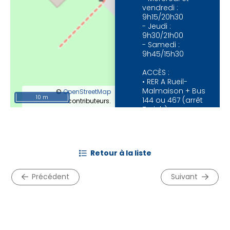
vendredi :
9h15/20h30
- Jeudi :
9h30/21h00
- Samedi :
9h45/15h30
ACCÈS :
• RER A Rueil-
Malmaison + Bus
©
OpenStreetMap
10 m
144 ou 467 (arrêt
contributeurs.
Zurich)
01 47 52 07 92
Courriel
retour à la liste
Site Internet
précédent
suivant