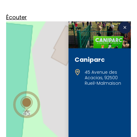
Écouter
Caniparc
45 Avenue des
Acacias, 92500
Rueil-Malmaison