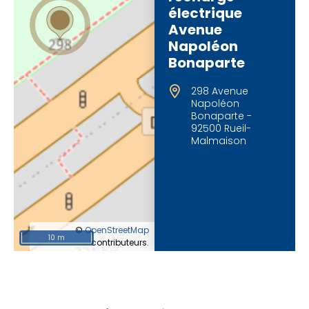
électrique
Avenue
Napoléon
Bonaparte
298 Avenue
Napoléon
Bonaparte -
92500 Rueil-
Malmaison
©
OpenStreetMap
10 m
contributeurs.