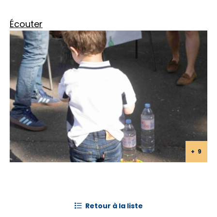
Écouter
+ 9
+ 9
retour à la liste