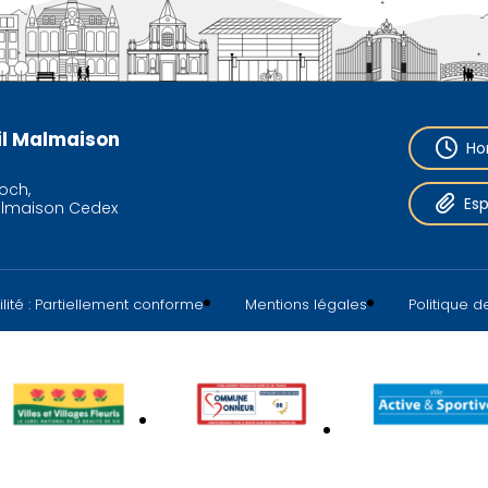
eil Malmaison
Ho
och,
Es
almaison Cedex
lité : Partiellement conforme
Mentions légales
Politique 